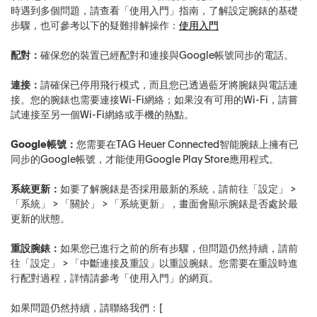
時遇到多個問題，請查看「使用入門」指南，了解設定腕錶的基礎
步驟，也可參考以下的疑難排解操作：
使用入門
配對：
確保您的裝置已經配對和連接與Google帳號同步的電話。
連接：
請確保已停用飛行模式，而且您已透過藍牙將腕錶與電話連
接。您的腕錶也需要連接Wi-Fi網絡；如果沒有可用的Wi-Fi，請嘗
試連接至另一個Wi-Fi網絡或手機的熱點。
Google帳號：
您需要在TAG Heuer Connected智能腕錶上擁有已
同步的Google帳號，才能使用Google Play Store應用程式。
系統更新：
如要了解腕錶是否採用最新的系統，請前往「設定」 >
「系統」 > 「關於」 > 「系統更新」，畫面會顯示腕錶是否處於最
更新的狀態。
重設腕錶：
如果您已進行之前的所有步驟，但問題仍然持續，請前
往「設定」 > 「中斷連接及重設」以重設腕錶。您需要在重設時進
行配對過程，詳情請參考「使用入門」的網頁。
如果問題仍然持續，請聯絡我們：[