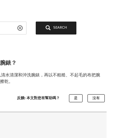
SEARCH
智能腕錶？
水後，請以清水清潔和沖洗腕錶，再以不粗糙、不起毛的布把腕
底擦乾。
反饋: 本文對您有幫助嗎？