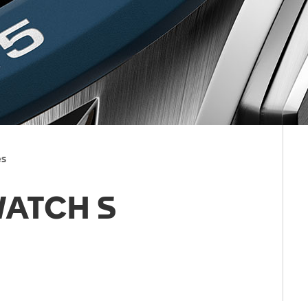
es
WATCH S