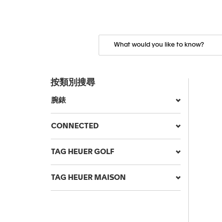
按類別搜尋
腕錶
CONNECTED
TAG HEUER GOLF
TAG HEUER MAISON