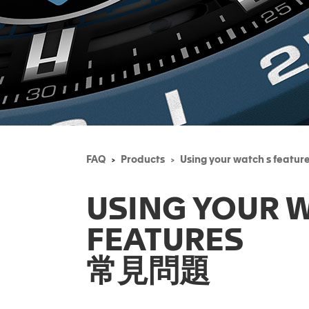
FAQ
Products
Using your watch s featur
USING YOUR 
FEATURES
常見問題