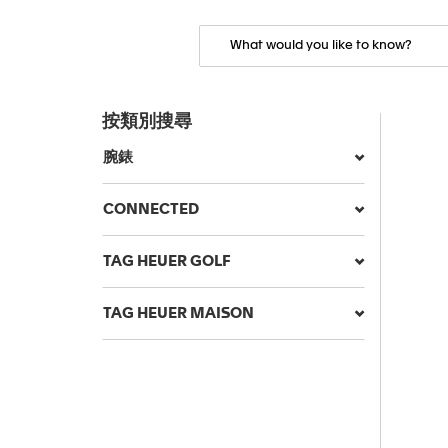
按類別搜尋
腕錶
CONNECTED
TAG HEUER GOLF
TAG HEUER MAISON