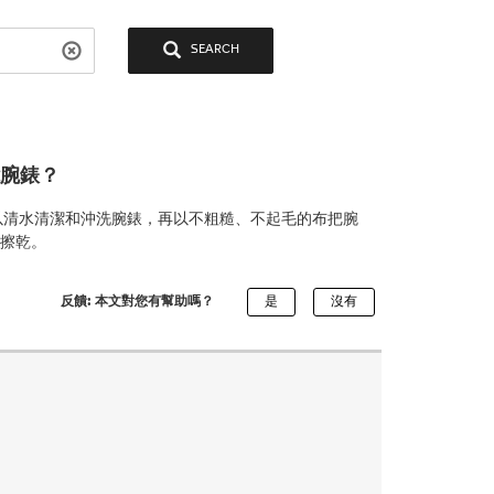
SEARCH
智能腕錶？
水後，請以清水清潔和沖洗腕錶，再以不粗糙、不起毛的布把腕
底擦乾。
反饋: 本文對您有幫助嗎？