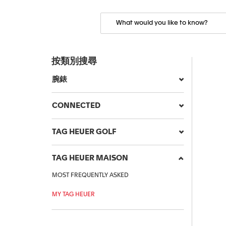
按類別搜尋
腕錶
CONNECTED
TAG HEUER GOLF
TAG HEUER MAISON
MOST FREQUENTLY ASKED
MY TAG HEUER