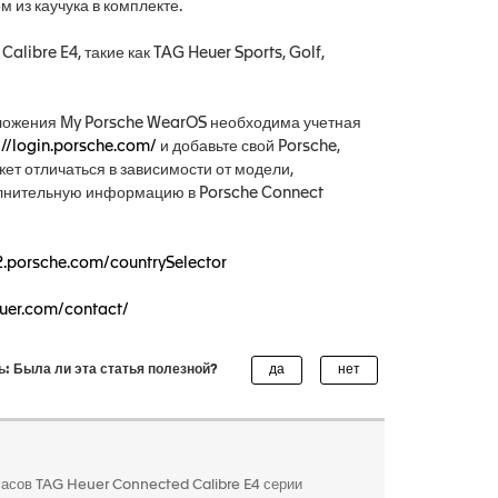
 из каучука в комплекте.
alibre E4, такие как TAG Heuer Sports, Golf,
иложения My Porsche WearOS необходима учетная
://login.porsche.com/
и добавьте свой Porsche,
ет отличаться в зависимости от модели,
полнительную информацию в Porsche Connect
e2.porsche.com/countrySelector
uer.com/contact/
ь: Была ли эта статья полезной?
асов TAG Heuer Connected Calibre E4 серии