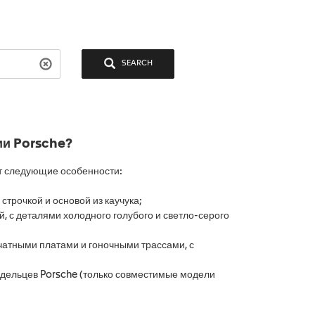
SEARCH
ии Porsche?
т следующие особенности:
строчкой и основой из каучука;
й, с деталями холодного голубого и светло-серого
ечатными платами и гоночными трассами, с
адельцев Porsche (только совместимые модели