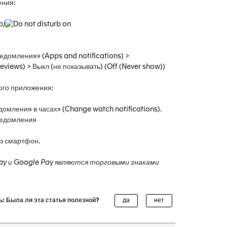
ения:
b)
ведомления» (Apps and notifications) >
iews) > Выкл (не показывать) (Off (Never show))
ого приложения:
омления в часах» (Change watch notifications).
ведомления
ез смартфон.
lay и Google Pay являются торговыми знаками
ь: Была ли эта статья полезной?