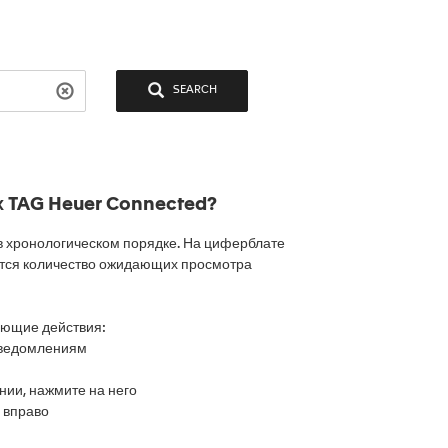
SEARCH
х TAG Heuer Connected?
 хронологическом порядке. На циферблате
ется количество ожидающих просмотра
ующие действия:
уведомлениям
ии, нажмите на него
 вправо