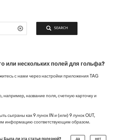
SEARCH
го или нескольких полей для гольфа?
яжитесь с нами через настройки приложения TAG
 например, название поля, счетную карточку и
ть сыграны как 9 лунок IN и (или) 9 лунок OUT,
овим информацию соответствующим образом.
ь: Была ли эта статья полезной?