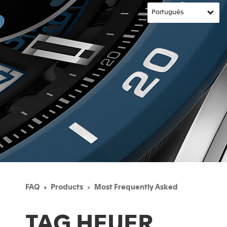
FAQ
Products
Most Frequently Asked
TAG HEUER