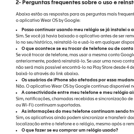
2- Perguntas frequentes sobre o uso e reins
Abaixo estão as respostas para as perguntas mais freque
o aplicativo Wear OS by Google:
Posso continuar usando meu relógio se já instalei o a
Sim. Se você já havia baixado o aplicativo antes de ser rem
lo no seu histórico, reinstalá-lo e usá-lo em qualquer dispo
O que acontece se eu trocar de telefone ou de cont
Se você trocar de telefone, mas usar a mesma conta Google
anteriormente, poderá reinstalá-lo. Se usar uma nova cont
não será mais possível encontrá-lo na Play Store desde 4 
baixá-lo através do link abaixo.
Os usuários de iPhone são afetados por essa mudan
Não. O aplicativo Wear OS by Google continua disponível n
A conectividade entre meu telefone e meu relógio a
Sim, notificações, chamadas recebidas e sincronização de d
ou Wi-Fi) continuam suportadas.
As informações do meu telefone continuam sendo tr
Sim, os aplicativos ainda podem sincronizar e transferir 
localização entre o telefone e o relógio, mesmo após a rem
O que fazer se eu comprar um relógio usado?