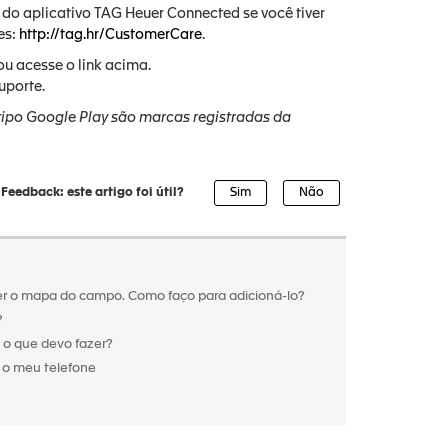
 do aplicativo TAG Heuer Connected se você tiver
es:
http://tag.hr/CustomerCare
.
u acesse o link acima.
uporte.
tipo Google Play são marcas registradas da
Feedback: este artigo foi útil?
er o mapa do campo. Como faço para adicioná-lo?
?
 o que devo fazer?
 o meu telefone