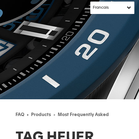
FAQ
Products
Most Frequently Asked
TAG HEUER