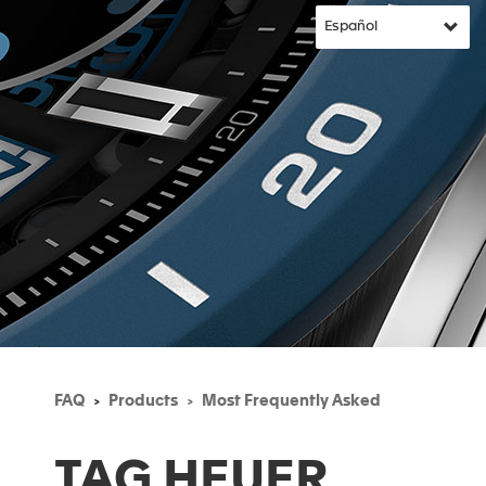
FAQ
Products
Most Frequently Asked
TAG HEUER