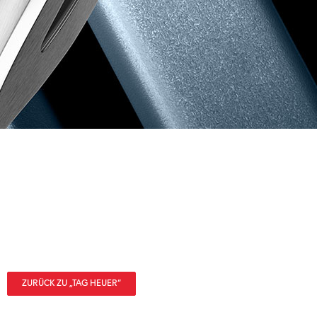
ZURÜCK ZU „TAG HEUER“