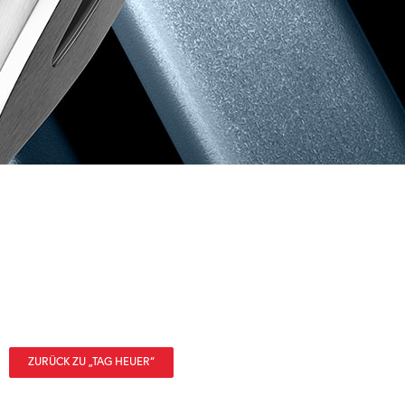
ZURÜCK ZU „TAG HEUER“