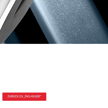
ZURÜCK ZU „TAG HEUER“