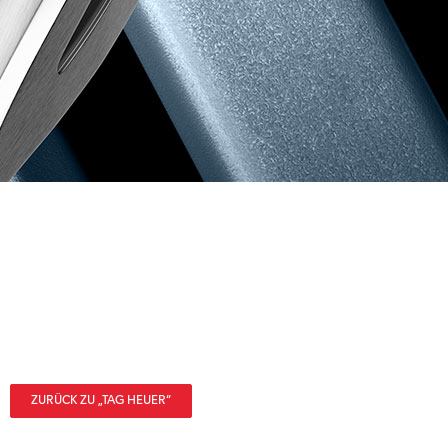
ZURÜCK ZU „TAG HEUER“