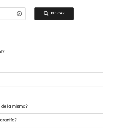
BUSCAR
al?
n de la misma?
garantía?